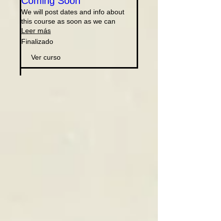
Coming Soon
We will post dates and info about
this course as soon as we can
Leer más
Finalizado
Ver curso