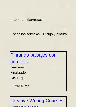
Inicio
Servicios
Todos los servicios
Dibujo y pintura
Artes literarias
Pintando paisajes con
acrílicos
Leer más
Finalizado
145
145 US$
dólares
estadounidenses
Ver curso
Creative Writing Courses