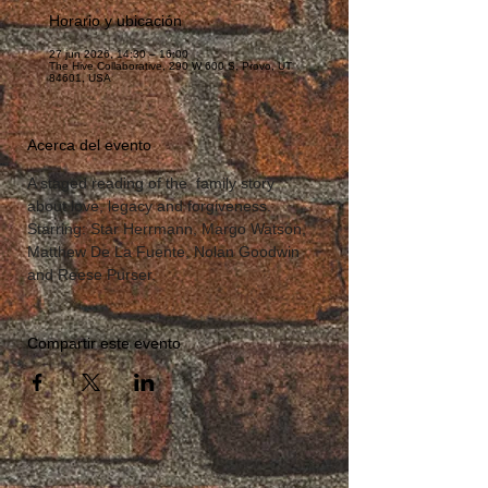
Horario y ubicación
27 jun 2026, 14:30 – 16:00
The Hive Collaborative, 290 W 600 S, Provo, UT
84601, USA
Acerca del evento
A staged reading of the  family story 
about love, legacy and forgiveness.
Starring: Star Herrmann, Margo Watson, 
Matthew De La Fuente, Nolan Goodwin 
and Reese Purser.
Compartir este evento