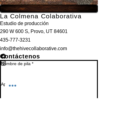
La Colmena Colaborativa
Estudio de producción
290 W 600 S, Provo, UT 84601
435-777-3231
info@thehivecollaborative.com
Contáctenos
Nombre de pila
*
Apellido
*
Correo electrónico
*
Teléfono