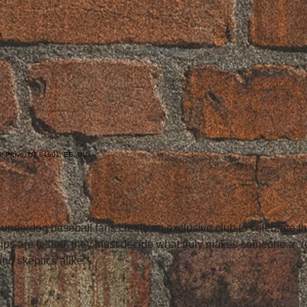
a
, Provo, UT 84601, EE. UU.
underdog baseball fans create an exclusive club to celebrate the
hips are tested, they must decide what truly makes someone a “rea
nd skeptics alike.