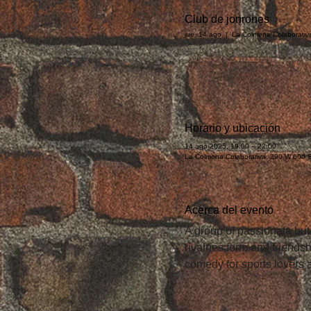
Club de jonrones
jue, 14 ago
  |  
La Colmena Colaborativ
Horario y ubicación
14 ago 2025, 19:00 – 22:00
La Colmena Colaborativa, 290 W 600 S
Acerca del evento
A group of passionate but 
rivalries form and friends
comedy for sports lovers a