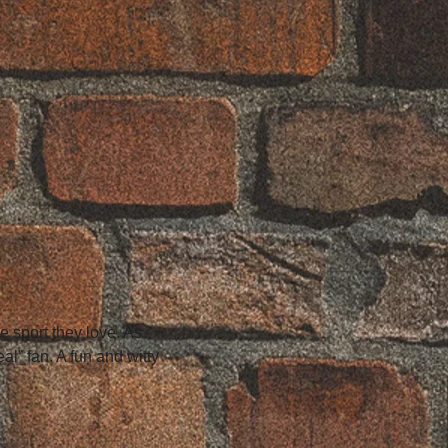
 sport they love. As 
l” fan. A fun and witty 