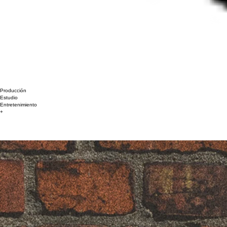
Producción
Estudio
Entretenimiento
+