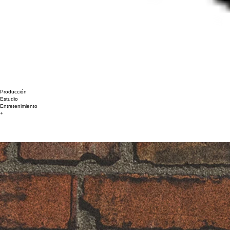
Producción
Estudio
Entretenimiento
+