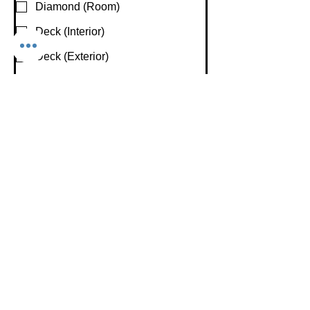
Diamond (Room)
Deck (Interior)
Deck (Exterior)
Hair & Makeup/ Dressing Rooms
Are You Interested In Recording and/or
Live-streaming Your Event
Recording
Live-streaming
Not Sure
None
Fecha de inicio preferida
*
Hora de inicio preferida
*
:
a.m.