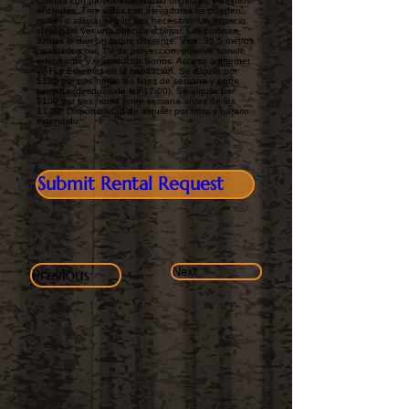
Cuenta con paredes de ladrillo originales y amplios
enchufes. Tres sofás con elevadores se pueden
mover o ajustar según sea necesario. Un espacio
ideal para ver una película o filmar. Las cortinas
azules le dan un toque diferente. Vice: 36,5 metros
cuadrados con TV de proyección, potente sonido
envolvente y reproductor Sonos. Acceso a internet
Wi-Fi y Ethernet en la habitación. Se alquila por
$125 por tres horas los fines de semana y entre
semana (después de las 17:00). Se alquila por
$100 por tres horas entre semana antes de las
17:00. Disponibilidad de alquiler por hora y horario
extendido.
Submit Rental Request
Previous
Next