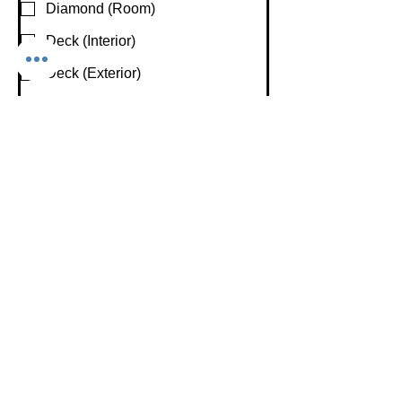
Diamond (Room)
Deck (Interior)
Deck (Exterior)
Hair & Makeup/ Dressing Rooms
Are You Interested In Recording and/or
Live-streaming Your Event
Recording
Live-streaming
Not Sure
None
Fecha de inicio preferida
*
Hora de inicio preferida
*
:
a.m.