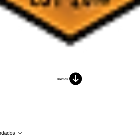
Boletos
ndados