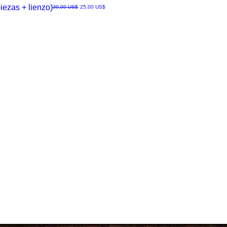
iezas + lienzo)
Precio
Precio de oferta
30,00 US$
25,00 US$