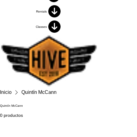
Rentals
Classes
Inicio
Quintín McCann
Quintín McCann
0 productos