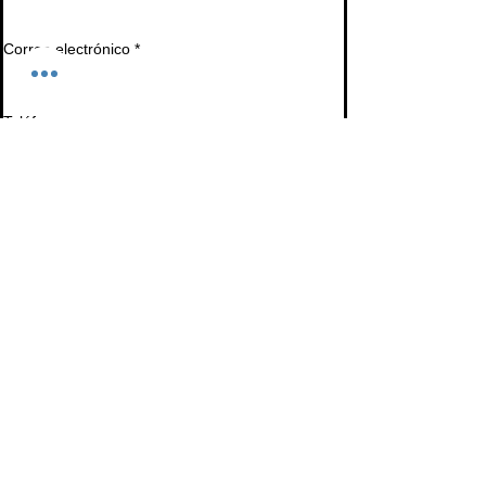
Correo electrónico
*
Teléfono
Déjanos un mensaje...
Entregar
© 2025 The Hive Collaborative - Diseño web de
Caleb Ceran